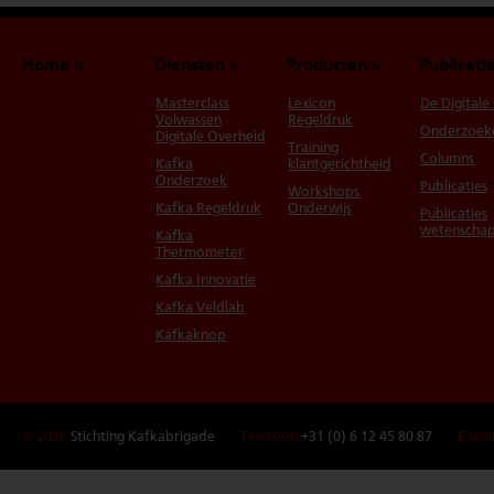
Home
Diensten
Producten
Publicati
Masterclass
Lexicon
De Digitale
Volwassen
Regeldruk
Onderzoek
Digitale Overheid
Training
Columns
Kafka
klantgerichtheid
Onderzoek
Publicaties
Workshops
Kafka Regeldruk
Onderwijs
Publicaties
wetenschap
Kafka
Thermometer
Kafka Innovatie
Kafka Veldlab
Kafkaknop
© 2026
Stichting Kafkabrigade
Telefoon
+31 (0) 6 12 45 80 87
E-mai