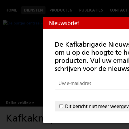
HOME
DIENSTEN
PRODUCTEN
PUBLICATIES
CONTACT
Nieuwsbrief
De Kafkabrigade Nieuwsb
om u op de hoogte te 
producten. Vul uw email
schrijven voor de nieuws
Kafka veldlab
Dit bericht niet meer weerge
Kafkaknop