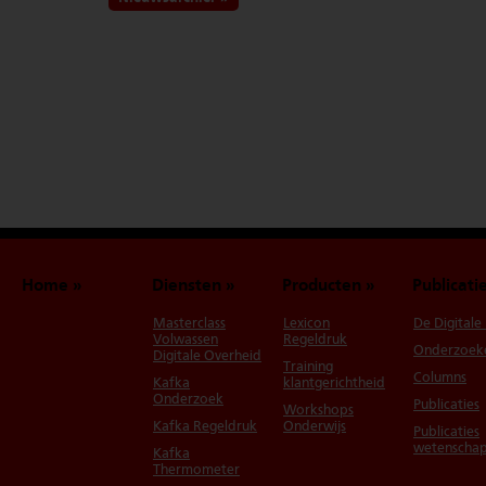
Home
Diensten
Producten
Publicati
Masterclass
Lexicon
De Digitale
Volwassen
Regeldruk
Onderzoek
Digitale Overheid
Training
Columns
Kafka
klantgerichtheid
Onderzoek
Publicaties
Workshops
Kafka Regeldruk
Onderwijs
Publicaties
wetenschap
Kafka
Thermometer