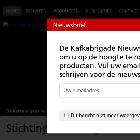
HOME
DIENSTEN
PRODUCTEN
PUBLICATIES
CONTACT
Nieuwsbrief
De Kafkabrigade Nieuwsb
om u op de hoogte te 
producten. Vul uw email
schrijven voor de nieuws
De Kafkabrigade helpt administratieve lasten verlagen
Dit bericht niet meer weerge
Stichting Kafkabrigade