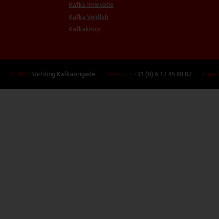
Kafka Innovatie
Kafka Veldlab
Kafkaknop
© 2026
Stichting Kafkabrigade
Telefoon
+31 (0) 6 12 45 80 87
E-mai