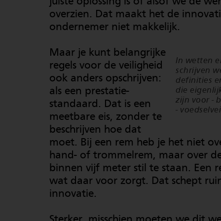
juiste oplossing is of alsof we de w
overzien. Dat maakt het de innovat
ondernemer niet makkelijk.
Maar je kunt belangrijke
In wetten e
regels voor de veiligheid
schrijven w
ook anders opschrijven:
definities 
als een prestatie-
die eigenlij
zijn voor - 
standaard. Dat is een
- voedselve
meetbare eis, zonder te
beschrijven hoe dat
moet. Bij een rem heb je het niet ov
hand- of trommelrem, maar over de
binnen vijf meter stil te staan. Een r
wat daar voor zorgt. Dat schept ru
innovatie.
Sterker, misschien moeten we dit wel