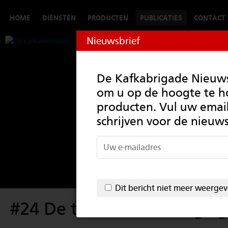
HOME
DIENSTEN
PRODUCTEN
PUBLICATIES
CONTACT
Nieuwsbrief
De Kafkabrigade Nieuwsb
om u op de hoogte te 
producten. Vul uw email
schrijven voor de nieuws
Dit bericht niet meer weerge
#24 De techniek van regel