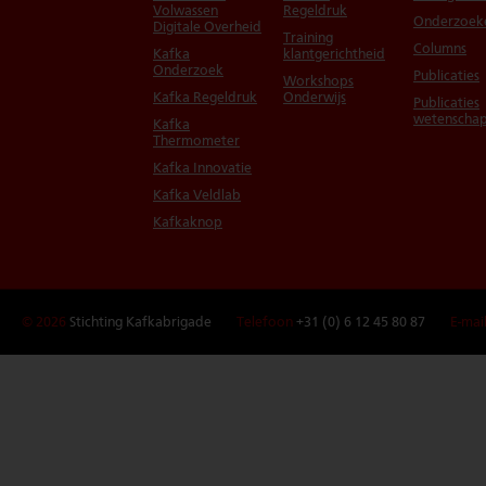
Volwassen
Regeldruk
Onderzoek
Digitale Overheid
Training
Columns
Kafka
klantgerichtheid
Onderzoek
Publicaties
Workshops
Kafka Regeldruk
Onderwijs
Publicaties
wetenschap
Kafka
Thermometer
Kafka Innovatie
Kafka Veldlab
Kafkaknop
© 2026
Stichting Kafkabrigade
Telefoon
+31 (0) 6 12 45 80 87
E-mai