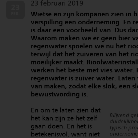
23 februari 2019
23
Wietse en zijn kompanen zien in b
FEB.
verspilling een onderneming. En 
is daar een voorbeeld van. Dus dac
Waarom maken we er geen bier v
regenwater spoelen we nu het rioo
terwijl dat het zuiveren van het r
moeilijker maakt. Rioolwaterinstal
werken het beste met vies water. 
regenwater is zuiver water. Laten 
van maken, zodat elke slok, een s
bewustwording is.
En om te laten zien dat
Blijvend ge
het kan zijn ze het zelf
duidelijkhe
gaan doen. En het is
typisch pr
betekenisvol, want niet
ondernemer