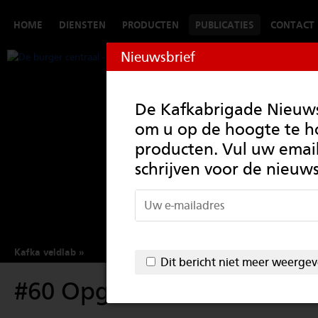
HOME
DIENSTEN
PRODUCTEN
PUBLICATIES
CONTACT
Nieuwsbrief
De Kafkabrigade Nieuwsb
om u op de hoogte te 
producten. Vul uw email
schrijven voor de nieuws
Kafka veldlab
Dit bericht niet meer weerge
#60 Opgezadeld met een 