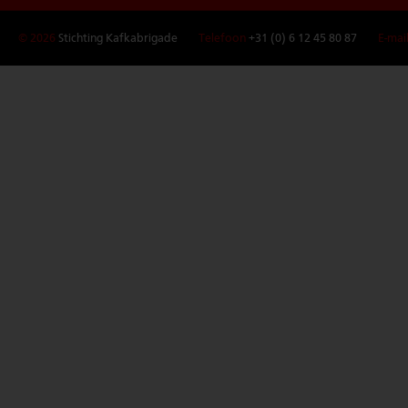
© 2026
Stichting Kafkabrigade
Telefoon
+31 (0) 6 12 45 80 87
E-mai