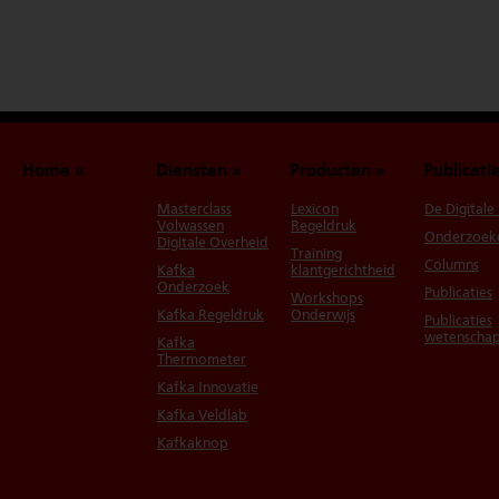
Home
Diensten
Producten
Publicati
Masterclass
Lexicon
De Digitale
Volwassen
Regeldruk
Onderzoek
Digitale Overheid
Training
Columns
Kafka
klantgerichtheid
Onderzoek
Publicaties
Workshops
Kafka Regeldruk
Onderwijs
Publicaties
wetenschap
Kafka
Thermometer
Kafka Innovatie
Kafka Veldlab
Kafkaknop