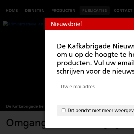
HOME
DIENSTEN
PRODUCTEN
PUBLICATIES
CONTACT
Nieuwsbrief
De Kafkabrigade Nieuwsb
om u op de hoogte te 
producten. Vul uw email
schrijven voor de nieuws
De Kafkabrigade helpt administratieve lasten verlagen
Dit bericht niet meer weerge
Omgang met nieuw gegeve