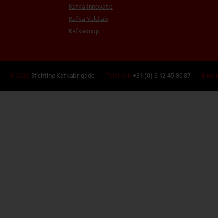
Kafka Innovatie
Kafka Veldlab
Kafkaknop
© 2026
Stichting Kafkabrigade
Telefoon
+31 (0) 6 12 45 80 87
E-mai