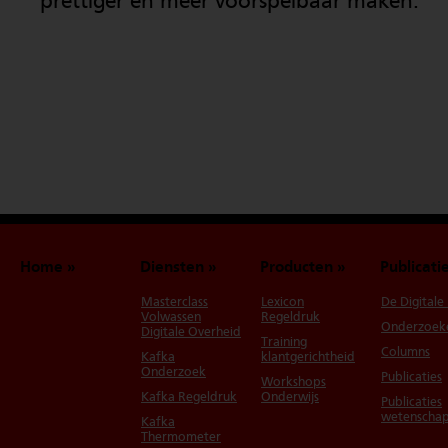
prettiger en meer voorspelbaar maken.
Home
Diensten
Producten
Publicati
Masterclass
Lexicon
De Digitale
Volwassen
Regeldruk
Onderzoek
Digitale Overheid
Training
Columns
Kafka
klantgerichtheid
Onderzoek
Publicaties
Workshops
Kafka Regeldruk
Onderwijs
Publicaties
wetenschap
Kafka
Thermometer