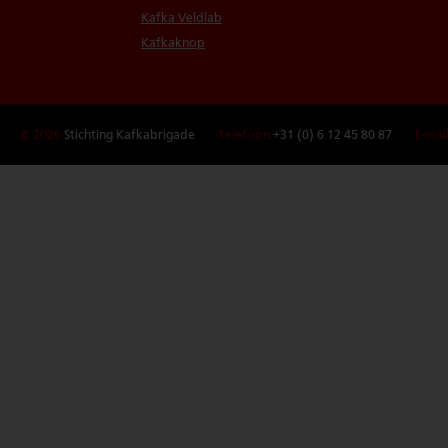
Kafka Veldlab
Kafkaknop
© 2026
Stichting Kafkabrigade
Telefoon
+31 (0) 6 12 45 80 87
E-mai