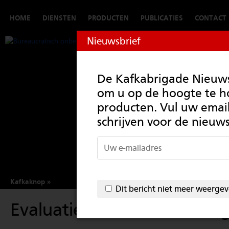
HOME
DIENSTEN
PRODUCTEN
PUBLICATIES
CONTACT
Nieuwsbrief
De Kafkabrigade Nieuwsb
om u op de hoogte te 
producten. Vul uw email
schrijven voor de nieuws
Kafkaknop
Dit bericht niet meer weerge
Evaluatie van de Uitvoeri