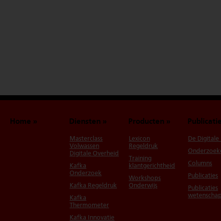
Home
Diensten
Producten
Publicati
Masterclass
Lexicon
De Digitale
Volwassen
Regeldruk
Onderzoek
Digitale Overheid
Training
Columns
Kafka
klantgerichtheid
Onderzoek
Publicaties
Workshops
Kafka Regeldruk
Onderwijs
Publicaties
wetenschap
Kafka
Thermometer
Kafka Innovatie